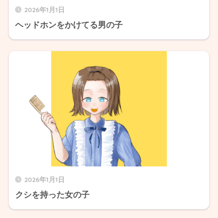
2026年1月1日
ヘッドホンをかけてる男の子
2026年1月1日
クシを持った女の子