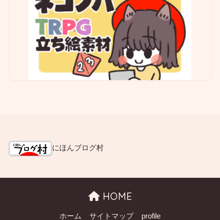
にほんブログ村
HOME
ホーム
サイトマップ
profile