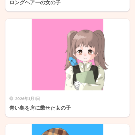
ロングヘアーの女の子
2026年1月1日
青い鳥を肩に乗せた女の子