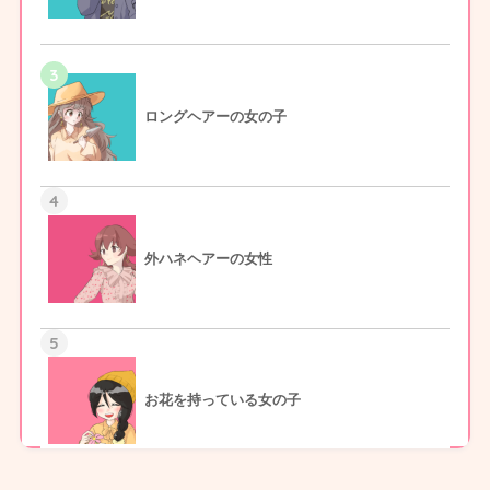
3
ロングヘアーの女の子
4
外ハネヘアーの女性
5
お花を持っている女の子