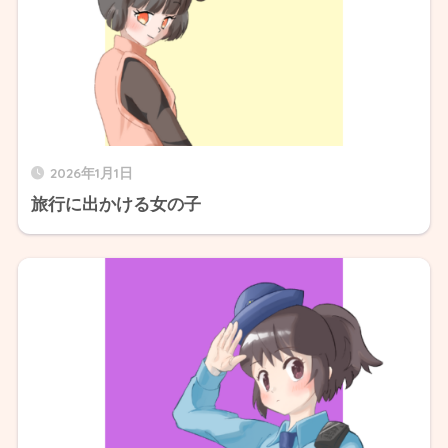
2026年1月1日
旅行に出かける女の子