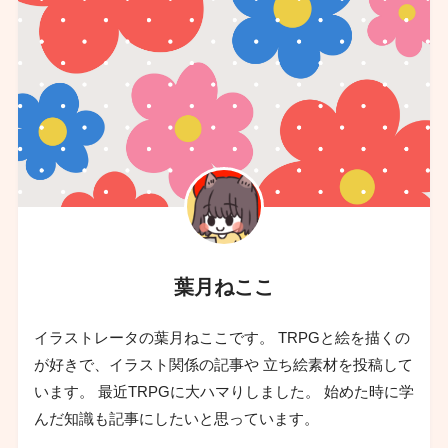
葉月ねここ
イラストレータの葉月ねここです。 TRPGと絵を描くの
が好きで、イラスト関係の記事や 立ち絵素材を投稿して
います。 最近TRPGに大ハマりしました。 始めた時に学
んだ知識も記事にしたいと思っています。